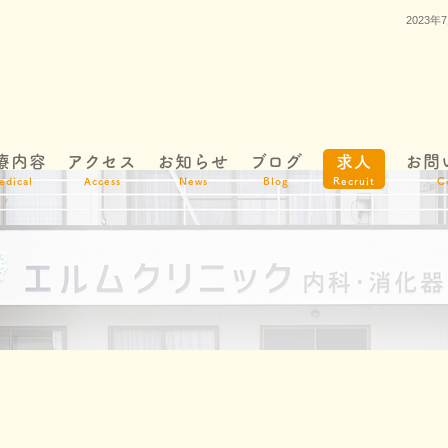
2023
療内容
アクセス
お知らせ
ブログ
求人
お問
edical
Access
News
Blog
Recruit
C