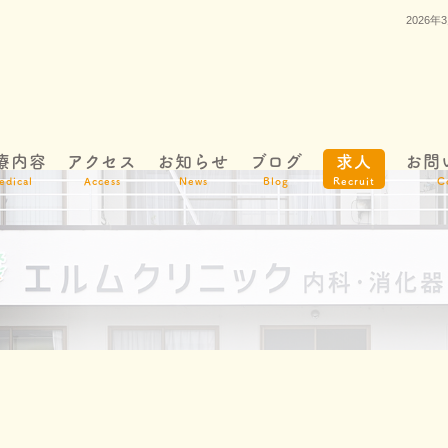
2026
療内容
アクセス
お知らせ
ブログ
求人
お問
edical
Access
News
Blog
Recruit
C