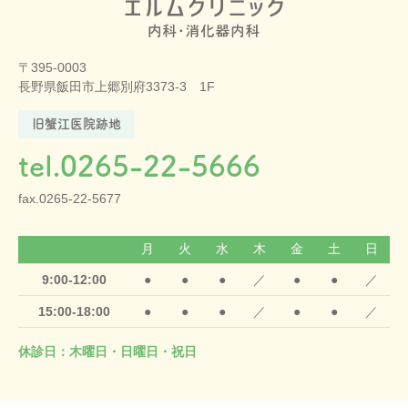
〒395-0003
長野県飯田市上郷別府3373-3 1F
旧蟹江医院跡地
tel.0265-22-5666
fax.0265-22-5677
月
火
水
木
金
土
日
9:00-12:00
●
●
●
／
●
●
／
15:00-18:00
●
●
●
／
●
●
／
休診日：木曜日・日曜日・祝日